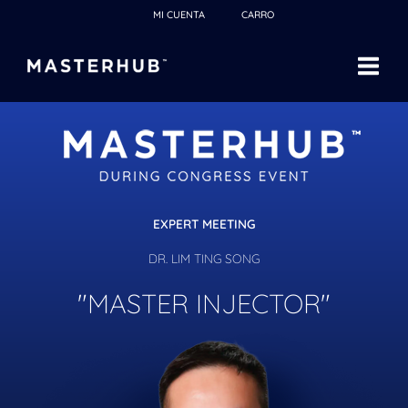
Ir
MI CUENTA
CARRO
al
contenido
EXPERT MEETING
DR. LIM TING SONG
"MASTER INJECTOR"