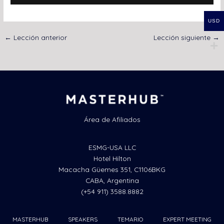
USD
←
Lección anterior
Lección siguiente
→
Área de Afiliados
ESMG-USA LLC
Hotel Hilton
Macacha Güemes 351, C1106BKG
CABA, Argentina
(+54 911) 3588.8882
MASTERHUB
SPEAKERS
TEMARIO
EXPERT MEETING