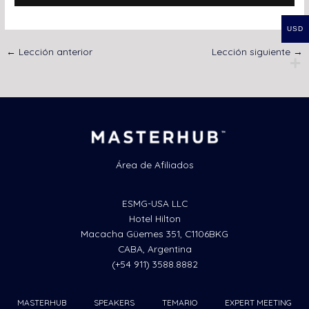
USD
←
Lección anterior
Lección siguiente
→
Área de Afiliados
ESMG-USA LLC
Hotel Hilton
Macacha Güemes 351, C1106BKG
CABA, Argentina
(+54 911) 3588.8882
MASTERHUB
SPEAKERS
TEMARIO
EXPERT MEETING