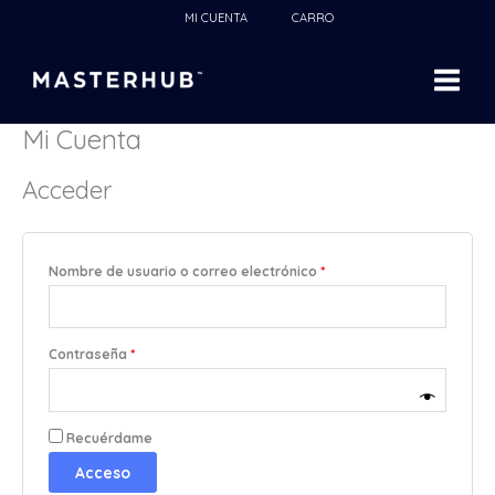
Ir
Obligatorio
Obligatorio
Obligatorio
Obligatorio
MI CUENTA
CARRO
al
contenido
Mi Cuenta
Acceder
Nombre de usuario o correo electrónico
*
Contraseña
*
Recuérdame
Acceso