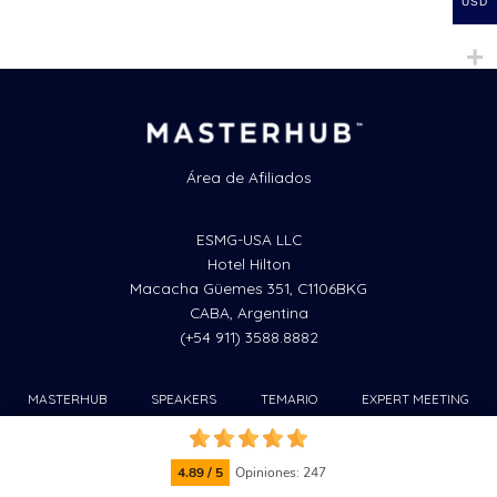
USD
Área de Afiliados
ESMG-USA LLC
Hotel Hilton
Macacha Güemes 351, C1106BKG
CABA, Argentina
(+54 911) 3588.8882
MASTERHUB
SPEAKERS
TEMARIO
EXPERT MEETING
AWARDS
INSCRIPCIÓN
4.89 / 5
Opiniones: 247