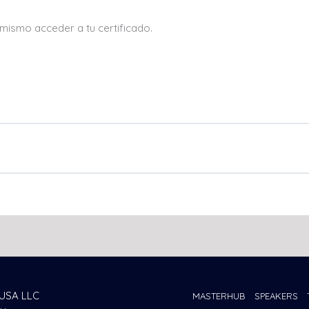
 mismo acceder a tu certificado.
USA LLC
MASTERHUB
SPEAKERS