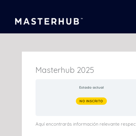
Ir
al
contenido
Masterhub 2025
Estado actual
NO INSCRITO
Aquí encontrarás información relevante respe