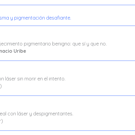
sma y pigmentación desafiante.
jecimiento pigmentario benigno: que sí y que no.
gnacio Uribe
láser sin morir en el intento.
)
real con láser y despigmentantes.
r)