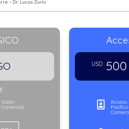
orre – Dr. Lucas Zurlo
SICO
Acce
500
GO
USD
E:
 Salón
Acceso 

n Comercial
Pacífico
Comerci