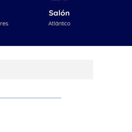
Salón
ires
Atlántico