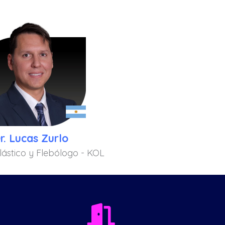
r. Lucas Zurlo
lástico y Flebólogo - KOL
