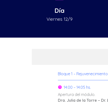
Día
Viernes 12/9
Bloque 1 – Rejuvenecimiento
14:00 – 14:05 hs.

Apertura del módulo.
Dra. Julia de la Torre – Dr.