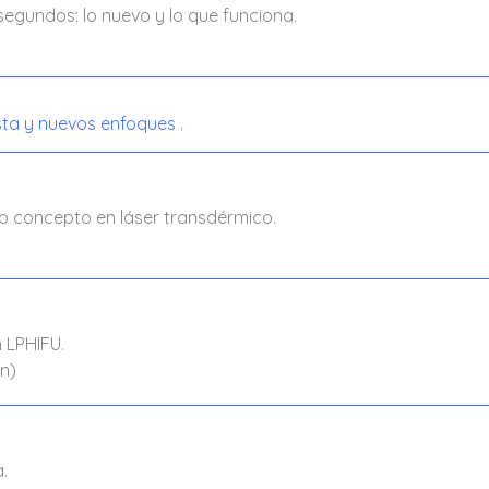
osegundos: lo nuevo y lo que funciona.
sta y nuevos enfoques .
rio concepto en láser transdérmico.
 LPHIFU.
n)
.