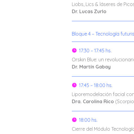
Liobs, Lics & láseres de Pic
Dr. Lucas Zurlo
Bloque 4 – Tecnología futuri
17:30 – 17:45 hs.

Orskin Blue: un revoluciona
Dr. Martín Gabay
17:45 – 18:00 hs.

Liporemodelación facial con
Dra. Carolina Rico
(Scorpio
18:00 hs.

Cierre del Módulo Tecnología