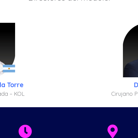
la Torre
D
ada – KOL
Cirujano P

