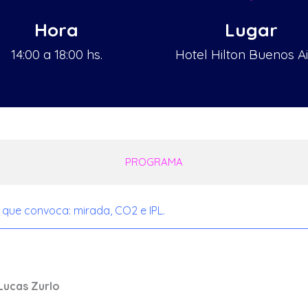
Hora
Lugar
14:00 a 18:00 hs.
Hotel Hilton Buenos A
PROGRAMA
 que convoca: mirada, CO2 e IPL.
 Lucas Zurlo