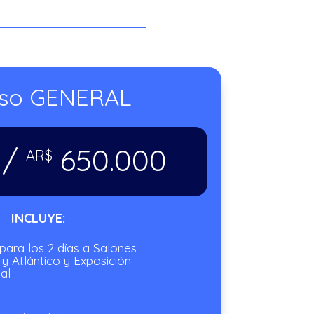
so GENERAL
 /
650.000
AR$
INCLUYE:
para los 2 días a Salones
 y Atlántico y Exposición
al