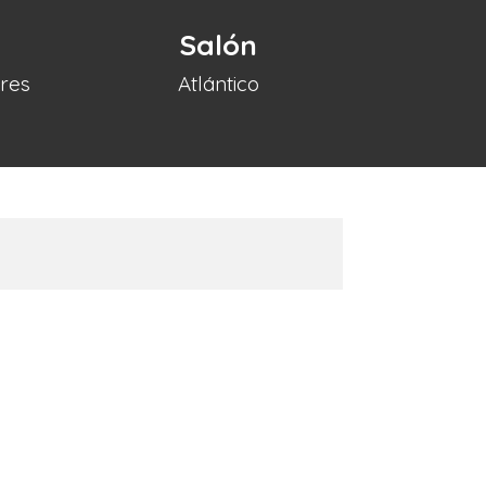
Salón
ires
Atlántico