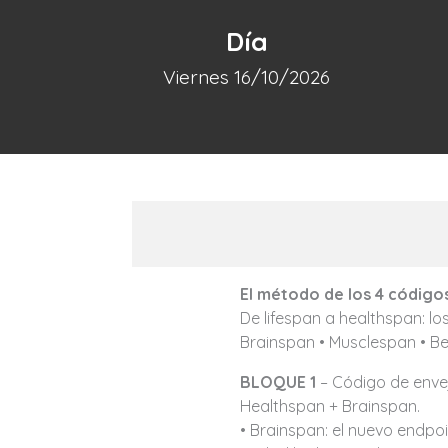
Día
Viernes 16/10/2026
El método de los 4 código
De lifespan a healthspan: l
Brainspan • Musclespan • B
BLOQUE 1
– Código de envej
Healthspan + Brainspan.
• Brainspan: el nuevo endpoi