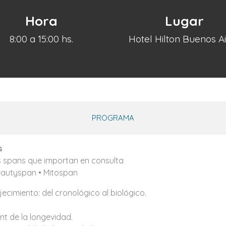
Hora
Lugar
8:00 a 15:00 hs.
Hotel Hilton Buenos A
PROGRAMA
s
os spans que importan en consulta
eautyspan • Mitospan
ecimiento: del cronológico al biológico.
nt de la longevidad.