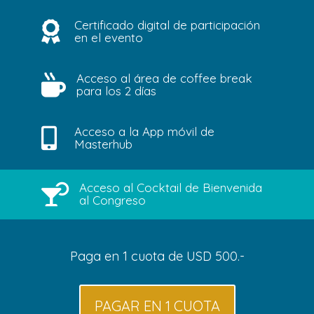
Certificado digital de participación

en el evento
Acceso al área de coffee break

para los 2 días
Acceso a la App móvil de

Masterhub
Acceso al Cocktail de Bienvenida

al Congreso
Paga en 1 cuota de USD 500.-
PAGAR EN 1 CUOTA