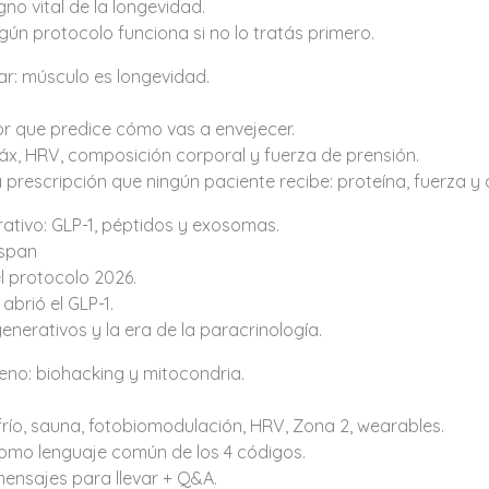
gno vital de la longevidad.
ngún protocolo funciona si no lo tratás primero.
r: músculo es longevidad.
or que predice cómo vas a envejecer.
x, HRV, composición corporal y fuerza de prensión.
 prescripción que ningún paciente recibe: proteína, fuerza y
ativo: GLP-1, péptidos y exosomas.
espan
el protocolo 2026.
abrió el GLP-1.
nerativos y la era de la paracrinología.
eno: biohacking y mitocondria.
frío, sauna, fotobiomodulación, HRV, Zona 2, wearables.
como lenguaje común de los 4 códigos.
mensajes para llevar + Q&A.