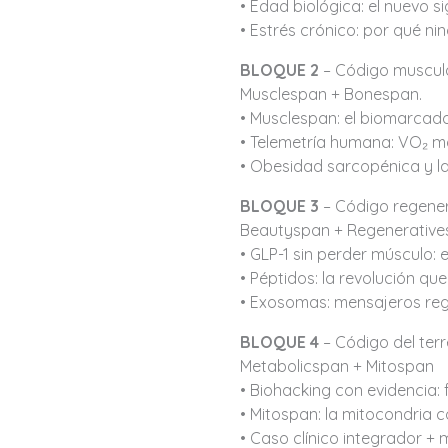
• Edad biológica: el nuevo si
• Estrés crónico: por qué ni
BLOQUE 2
– Código muscula
Musclespan + Bonespan.
• Musclespan: el biomarcad
• Telemetría humana: VO₂ má
• Obesidad sarcopénica y la
BLOQUE 3
– Código regener
Beautyspan + Regenerativ
• GLP-1 sin perder músculo: 
• Péptidos: la revolución que 
• Exosomas: mensajeros rege
BLOQUE 4
– Código del terr
Metabolicspan + Mitospan
• Biohacking con evidencia: 
• Mitospan: la mitocondria 
• Caso clínico integrador + 